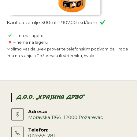
Kantica za ulje 300ml – 907,00 rsd/kom
– ima na lageru
– nema na lageru
Molimo Vas da uvek proverite telefonskim pozivom da li robe
ima na stanju u Požarevcu ili Veterniku, hvala.
D.O.O. „KRAJINA DRVO“
Adresa:
Moravska 116A, 12000 Požarevac
Telefon:
012/555-281