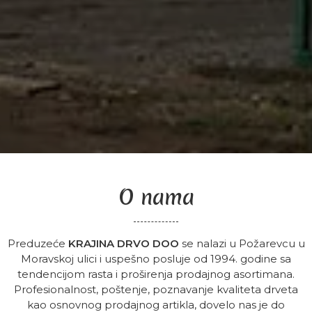
O nama
Preduzeće
KRAJINA DRVO DOO
se nalazi u Požarevcu u
Moravskoj ulici i uspešno posluje od 1994. godine sa
tendencijom rasta i proširenja prodajnog asortimana.
Profesionalnost, poštenje, poznavanje kvaliteta drveta
kao osnovnog prodajnog artikla, dovelo nas je do