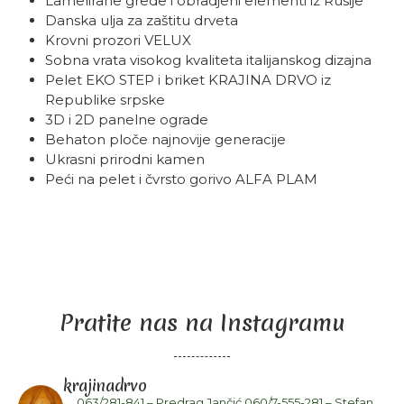
Lamelirane grede i obradjeni elementi iz Rusije
Danska ulja za zaštitu drveta
Krovni prozori VELUX
Sobna vrata visokog kvaliteta italijanskog dizajna
Pelet EKO STEP i briket KRAJINA DRVO iz
Republike srpske
3D i 2D panelne ograde
Behaton ploče najnovije generacije
Ukrasni prirodni kamen
Peći na pelet i čvrsto gorivo ALFA PLAM
Pratite nas na Instagramu
krajinadrvo
063/281-841 – Predrag Jančić
060/7-555-281 – Stefan