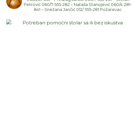
Petrović
060/7-555-282 – Nataša Stanojević
060/4-281-
841 – Snežana Jančić
012/ 555-281
Požarevac