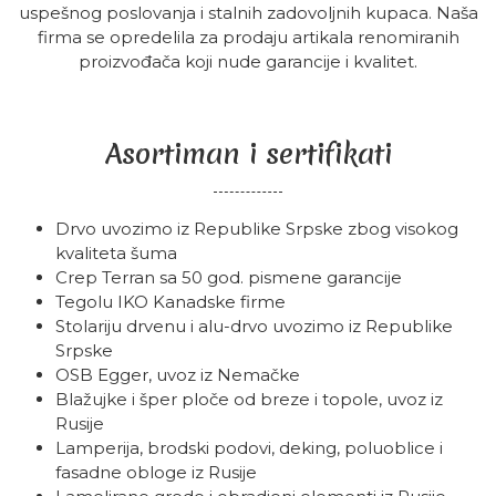
uspešnog poslovanja i stalnih zadovoljnih kupaca. Naša
firma se opredelila za prodaju artikala renomiranih
proizvođača koji nude garancije i kvalitet.
Asortiman i sertifikati
Drvo uvozimo iz Republike Srpske zbog visokog
kvaliteta šuma
Crep Terran sa 50 god. pismene garancije
Tegolu IKO Kanadske firme
Stolariju drvenu i alu-drvo uvozimo iz Republike
Srpske
OSB Egger, uvoz iz Nemačke
Blažujke i šper ploče od breze i topole, uvoz iz
Rusije
Lamperija, brodski podovi, deking, poluoblice i
fasadne obloge iz Rusije