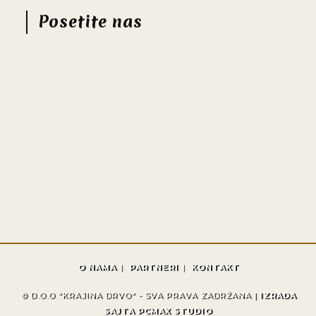
Posetite nas
O NAMA
PARTNERI
KONTAKT
© D.O.O "KRAJINA DRVO" - SVA PRAVA ZADRŽANA |
IZRADA
SAJTA PCMAX STUDIO