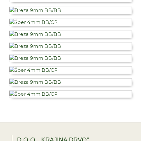
D.O.O. „KRAJINA DRVO“