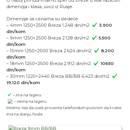
U našoj ponudi imamo šper od breze u više različitih
dimenzija i klasa, uvoz iz Rusije.
Dimenzije sa cenama su sledeće:
– 4mm 1250×2500 Breza 1.248 din/m2
3.900
din/kom
– 9mm 1250×2500 Breza 2.128 din/m2
5.500
din/kom
– 15mm 1250×2500 Breza 2.624 din/m2
8.200
din/kom
– 18mm 1250×2500 Breza 2.912 din/m2
10650
din/kom
– 30mm 1220×2440 Breza BB/BB 6.423 din/m2
19.120 din/kom
– ima na lageru
– nema na lageru
Molimo Vas da uvek proverite telefonskim pozivom da li robe
ima na stanju, hvala.