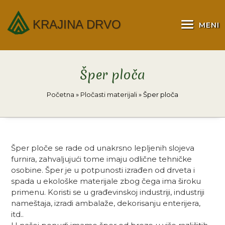
KRAJINA DRVO
MENI
Šper ploča
Početna
»
Pločasti materijali
»
Šper ploča
Šper ploče se rade od unakrsno lepljenih slojeva
furnira, zahvaljujući tome imaju odlične tehničke
osobine. Šper je u potpunosti izrađen od drveta i
spada u ekološke materijale zbog čega ima široku
primenu. Koristi se u građevinskoj industriji, industriji
nameštaja, izradi ambalaže, dekorisanju enterijera,
itd..