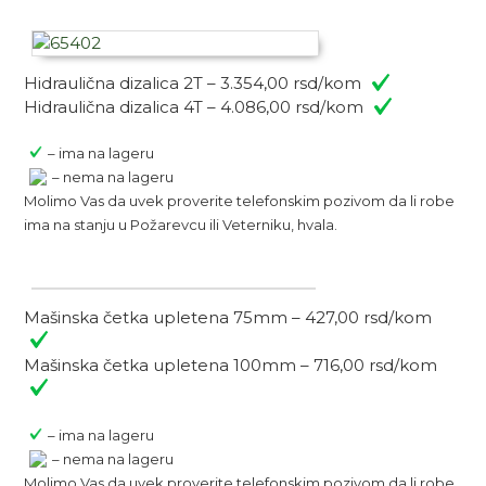
Hidraulična dizalica 2T – 3.354,00 rsd/kom
Hidraulična dizalica 4T – 4.086,00 rsd/kom
– ima na lageru
– nema na lageru
Molimo Vas da uvek proverite telefonskim pozivom da li robe
ima na stanju u Požarevcu ili Veterniku, hvala.
Mašinska četka upletena 75mm – 427,00 rsd/kom
Mašinska četka upletena 100mm – 716,00 rsd/kom
– ima na lageru
– nema na lageru
Molimo Vas da uvek proverite telefonskim pozivom da li robe