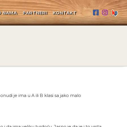
O NAMA
PARTNERI
KONTAKT
nudi je ima u A ili B klasi sa jako malo
 i da ima veliku tvrdoću. Jasno je da je i to vrsta