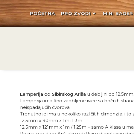
POČETNA
PROIZVODI
MINI BAGER
Lamperija od Sibirskog Ariša
u debljini od 12.5mm
Lamperija ima fino zaobljene ivice sa bočnih strana,
neispadajućih čvorova.
Trenutno je ima u nekoliko različitih dimenzija, i to 
12.5mm x 90mm x 1m ili 3m
12.5mm x 121mm x 1m / 1.25m – samo A klasa u manj
Poznato je da je Ariš jako izdržljivo i dugotrajno dr