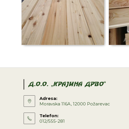
D.O.O. „KRAJINA DRVO“
Adresa:
Moravska 116A, 12000 Požarevac
Telefon:
012/555-281