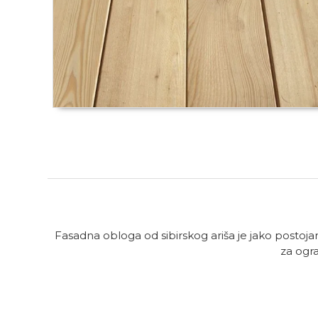
Fasadna obloga od sibirskog ariša je jako postojan
za ogr