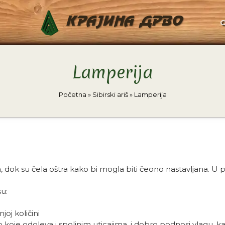
KRAJINA DRVO
Lamperija
Početna
»
Sibirski ariš
»
Lamperija
.
 dok su čela oštra kako bi mogla biti čeono nastavljana. U po
su:
oj količini
vo koje odoleva i spoljnim uticajima, i dobro podnosi vlagu, kao