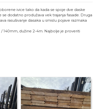
oborene ivice tako da kada se spoje dve daske
čime se dodatno produžava vek trajanja fasade. Druga
ečava rasušivanje dasaka u smislu pojave razmaka
 / 140mm, dužine 2-4m. Najbolje je proveriti