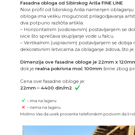
Fasadna obloga od Sibirskog Ariša FINE LINE
.
Novi profil od Sibirskog Ariša namenjen oblaganju 
obloga ima veliku mogućnost prilagodjavanja arhitek
dva potpuno različita artikla.
– Horizontalnim (vodoravnim) postavljanjem se do
ivice što sprečava skupljanje vode u falcu.
– Vertikalnim (uspravnim) postavljanjem se dobija m
dekorativnim letvicama za oblaganje zidova, što je jo
Dimenzija ove fasadne obloge je 22mm x 120mm 
dok je
realna pokrivna moć 100mm
širine zbog pr
Cena ove fasadne obloge je:
22mm – 4400 din/m2
– ima na lageru
– nema na lageru
Molimo Vas da uvek proverite telefonskim pozivom da li rob