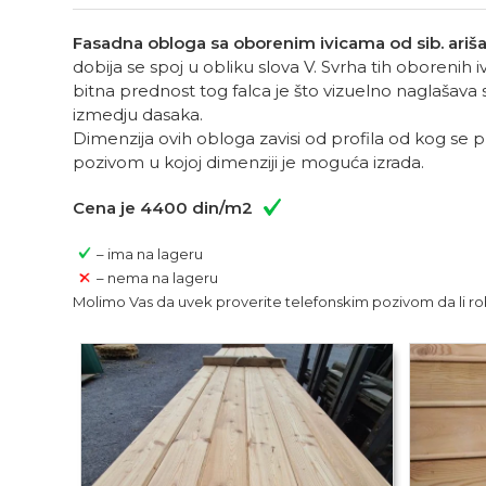
Fasadna obloga sa oborenim ivicama od sib. ariša
dobija se spoj u obliku slova V. Svrha tih oborenih
bitna prednost tog falca je što vizuelno naglašava 
izmedju dasaka.
Dimenzija ovih obloga zavisi od profila od kog se
pozivom u kojoj dimenziji je moguća izrada.
Cena je 4400 din/m2
– ima na lageru
– nema na lageru
Molimo Vas da uvek proverite telefonskim pozivom da li rob