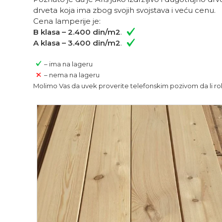
drveta koja ima zbog svojih svojstava i veću cenu.
Cena lamperije je:
B klasa – 2.400 din/m2
.
A klasa – 3.400 din/m2
.
– ima na lageru
– nema na lageru
Molimo Vas da uvek proverite telefonskim pozivom da li rob