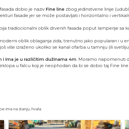
fasada dobio je naziv
Fine line
zbog jedinstvene linije (udubl
turi fasade jer se može postavljati i horizontalno i vertikal
bija tradiocionalni oblik drvenih fasada poput lamperije s
oderni oblik oblaganja zida, trenutno jako popularan i u enter
š više izraženo ukoliko se kanal ofarba u tamniju (ili svetlij
i ima je u različitim dužinama 4m
. Moramo napomenuti da
eklopa u falcu koji je neophodan da bi se dobio taj Fine line 
e ima na stanju, hvala.