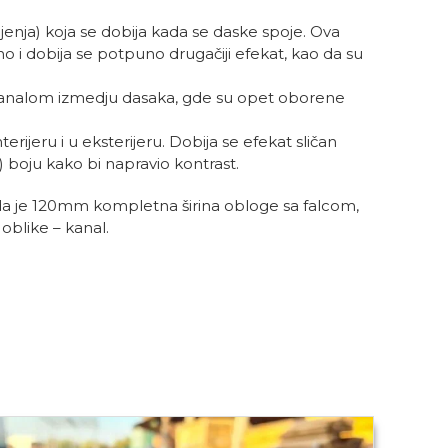
jenja) koja se dobija kada se daske spoje. Ova
no i dobija se potpuno drugačiji efekat, kao da su
a kanalom izmedju dasaka, gde su opet oborene
ijeru i u eksterijeru. Dobija se efekat sličan
u) boju kako bi napravio kontrast.
 je 120mm kompletna širina obloge sa falcom,
oblike – kanal.