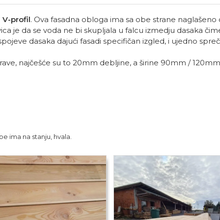
 V-profil
. Ova fasadna obloga ima sa obe strane naglašeno 
 ivica je da se voda ne bi skupljala u falcu izmedju dasaka 
spojeve dasaka dajući fasadi specifičan izgled, i ujedno spr
 prave, najčešće su to 20mm debljine, a širine 90mm / 120mm
e ima na stanju, hvala.