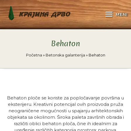
KRAJINA DRVO
MENI
Behaton
Početna
»
Betonska galanterija
»
Behaton
Behaton ploče se koriste za popločavanje površina u
eksterijeru. Kreativni potencijal ovih proizvoda pruža
neograničene mogućnosti u spajanju arhitektonskih
objekata sa okolinom. Široka paleta završnih obrada i
različiti oblici behaton ploča, čine ih idealnim za
uređenje različitih kategorija prostora: parkova,