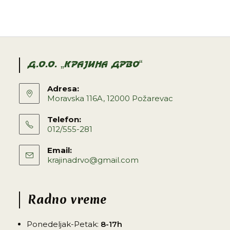
D.O.O. „KRAJINA DRVO“
Adresa:
Moravska 116A, 12000 Požarevac
Telefon:
012/555-281
Email:
krajinadrvo@gmail.com
Radno vreme
Ponedeljak-Petak:
8-17h