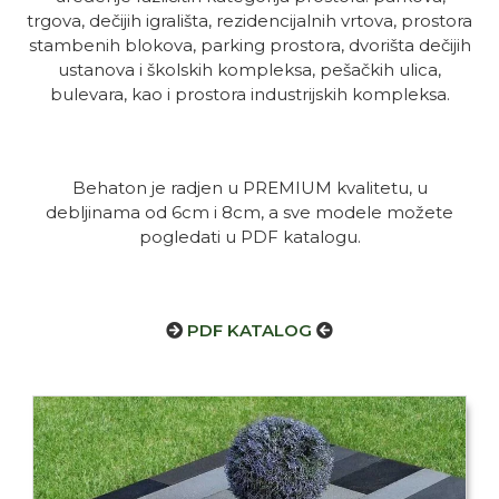
trgova, dečijih igrališta, rezidencijalnih vrtova, prostora
stambenih blokova, parking prostora, dvorišta dečijih
ustanova i školskih kompleksa, pešačkih ulica,
bulevara, kao i prostora industrijskih kompleksa.
Behaton je radjen u PREMIUM kvalitetu, u
debljinama od 6cm i 8cm, a sve modele možete
pogledati u PDF katalogu.
PDF KATALOG