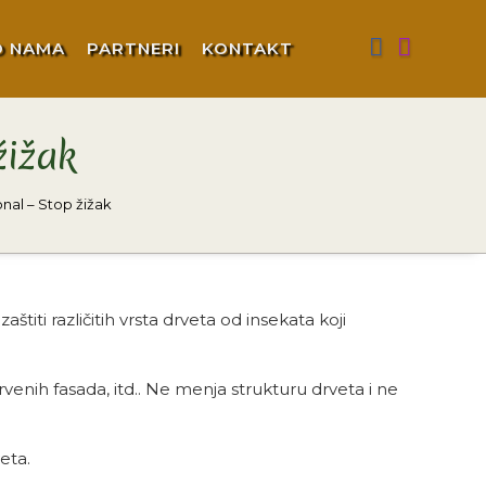
O NAMA
PARTNERI
KONTAKT
žižak
nal – Stop žižak
štiti različitih vrsta drveta od insekata koji
rvenih fasada, itd.. Ne menja strukturu drveta i ne
eta.