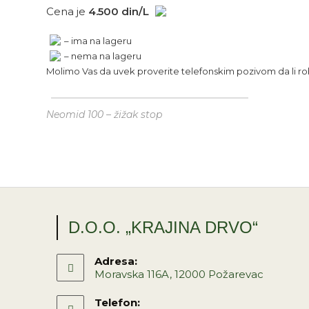
Cena je
4.500 din/L
– ima na lageru
– nema na lageru
Molimo Vas da uvek proverite telefonskim pozivom da li rob
Neomid 100 – žižak stop
D.O.O. „KRAJINA DRVO“
Adresa:
Moravska 116A, 12000 Požarevac
Telefon: