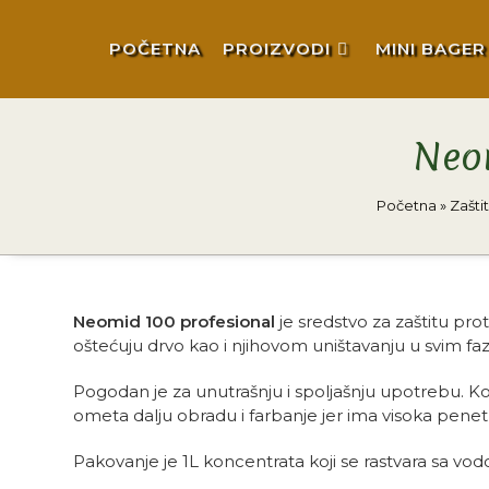
POČETNA
PROIZVODI
MINI BAGER
Neom
Početna
»
Zašti
Neomid 100 profesional
je sredstvo za zaštitu prot
oštećuju drvo kao i njihovom uništavanju u svim fa
Pogodan je za unutrašnju i spoljašnju upotrebu. Kori
ometa dalju obradu i farbanje jer ima visoka penet
Pakovanje je 1L koncentrata koji se rastvara sa vod