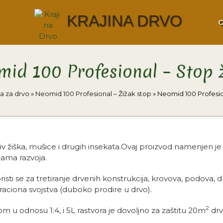
KRAJINA DRVO
id 100 Profesional – Stop 
ta za drvo
»
Neomid 100 Profesional – Žižak stop
»
Neomid 100 Profesio
iv žiška, mušice i drugih insekata.Ovaj proizvod namenjen je za
zama razvoja.
sti se za tretiranje drvenih konstrukcija, krovova, podova, d
raciona svojstva (duboko prodire u drvo).
2
om u odnosu 1:4, i 5L rastvora je dovoljno za zaštitu 20m
drv