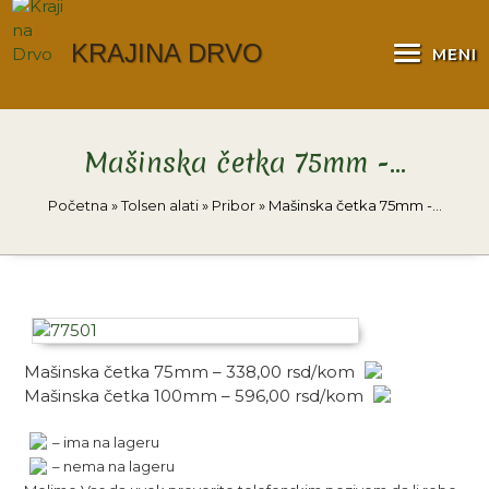
KRAJINA DRVO
MENI
Mašinska četka 75mm -…
Početna
»
Tolsen alati
»
Pribor
»
Mašinska četka 75mm -…
Mašinska četka 75mm – 338,00 rsd/kom
Mašinska četka 100mm – 596,00 rsd/kom
– ima na lageru
– nema na lageru