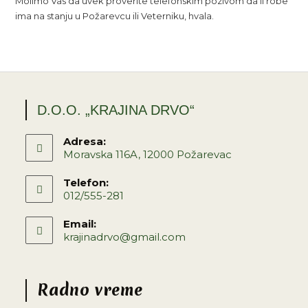
Molimo Vas da uvek proverite telefonskim pozivom da li robe
ima na stanju u Požarevcu ili Veterniku, hvala.
D.O.O. „KRAJINA DRVO“
Adresa:
Moravska 116A, 12000 Požarevac
Telefon:
012/555-281
Email:
krajinadrvo@gmail.com
Radno vreme