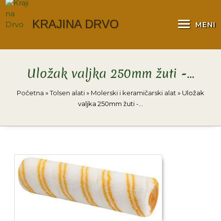
KRAJINA DRVO
MENI
Uložak valjka 250mm žuti -…
Početna
»
Tolsen alati
»
Molerski i keramičarski alat
»
Uložak
valjka 250mm žuti -…