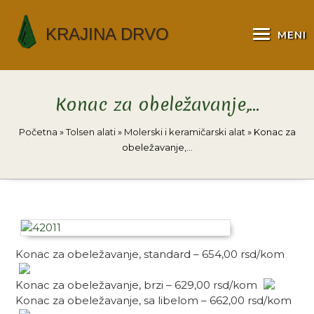
Skip
to
KRAJINA DRVO
MENI
content
Konac za obeležavanje,…
Početna
»
Tolsen alati
»
Molerski i keramičarski alat
»
Konac za
obeležavanje,…
Konac za obeležavanje, standard – 654,00 rsd/kom
Konac za obeležavanje, brzi – 629,00 rsd/kom
Konac za obeležavanje, sa libelom – 662,00 rsd/kom