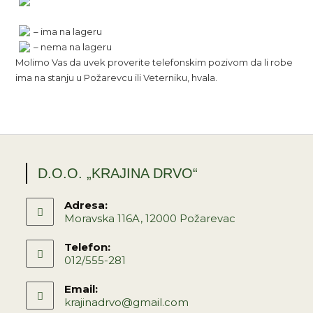
– ima na lageru
– nema na lageru
Molimo Vas da uvek proverite telefonskim pozivom da li robe
ima na stanju u Požarevcu ili Veterniku, hvala.
D.O.O. „KRAJINA DRVO“
Adresa:
Moravska 116A, 12000 Požarevac
Opens
Telefon:
in
012/555-281
a
Opens
new
Email:
in
tab
krajinadrvo@gmail.com
Opens
your