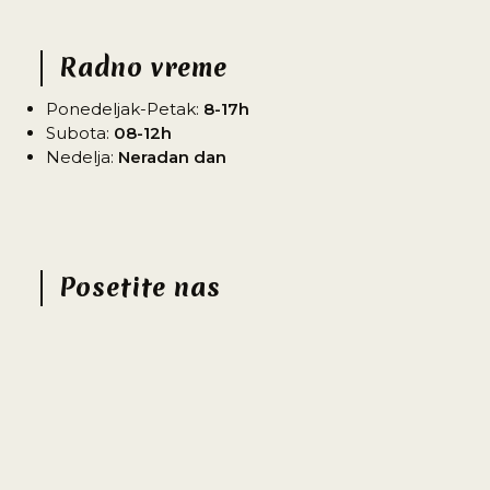
in
application
your
application
Radno vreme
Ponedeljak-Petak:
8-17h
Subota:
08-12h
Nedelja:
Neradan dan
Posetite nas