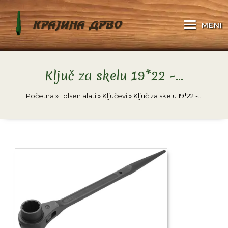
KRAJINA DRVO
MENI
Ključ za skelu 19*22 -…
Početna
»
Tolsen alati
»
Ključevi
»
Ključ za skelu 19*22 -…