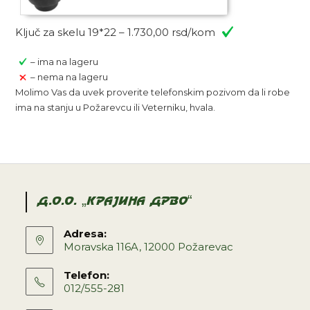
Ključ za skelu 19*22 – 1.730,00 rsd/kom
– ima na lageru
– nema na lageru
Molimo Vas da uvek proverite telefonskim pozivom da li robe
ima na stanju u Požarevcu ili Veterniku, hvala.
D.O.O. „KRAJINA DRVO“
Adresa:
Moravska 116A, 12000 Požarevac
Telefon:
012/555-281