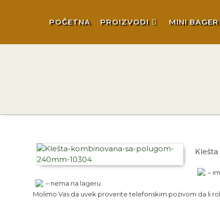
POČETNA
PROIZVODI
MINI BAGER
Klešta
– im
– nema na lageru
Molimo Vas da uvek proverite telefonskim pozivom da li robe