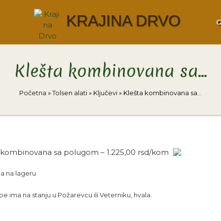
KRAJINA DRVO
Klešta kombinovana sa…
Početna
»
Tolsen alati
»
Ključevi
»
Klešta kombinovana sa…
 kombinovana sa polugom – 1.225,00 rsd/kom
a na lageru
 ima na stanju u Požarevcu ili Veterniku, hvala.