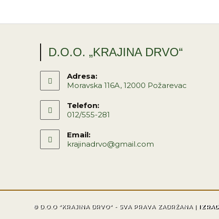
D.O.O. „KRAJINA DRVO“
Adresa:
Moravska 116A, 12000 Požarevac
Telefon:
012/555-281
Email:
krajinadrvo@gmail.com
© D.O.O "KRAJINA DRVO" - SVA PRAVA ZADRŽANA |
IZRA