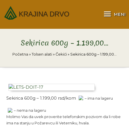
KRAJINA DRVO
MENI
Sekirica 600g – 1.199,00…
Početna
»
Tolsen alati
»
Čekići
»
Sekirica 600g – 1.199,00…
Sekirica 600g – 1.199,00 rsd/kom
– ima na lageru
– nema na lageru
Molimo Vas da uvek proverite telefonskim pozivom da li robe
ima na stanju u Požarevcu ili Veterniku, hvala.