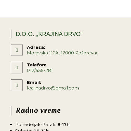
D.O.O. „KRAJINA DRVO“
Adresa:
Moravska 116A, 12000 Požarevac
Telefon:
012/555-281
Email:
krajinadrvo@gmail.com
Radno vreme
Ponedeljak-Petak:
8-17h
Subota:
08-12h