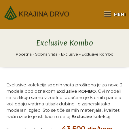
KRAJINA DRVO
MENI
Exclusive Kombo
Početna
»
Sobna vrata
»
Exclusive
»
Exclusive Kombo
Exclusive kolekcija sobnih vrata proširena je za nova 3
modela pod oznakom
Exclusive KOMBO
. Ovi modeli
se razlikuju samo vizuelno, ubačeno je 5 crnih panela
koji odaju vratima utisak dubine i dizajnerski jako
moderan izgled. Što se tiče samih materijala, kvalitet i
način izrade je isti kao i u celoj
Exclusive
kolekciji.
43.500