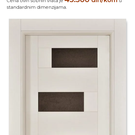
din/kom
Cena ovih sobnih vrata je
u
standardnim dimenzijama.