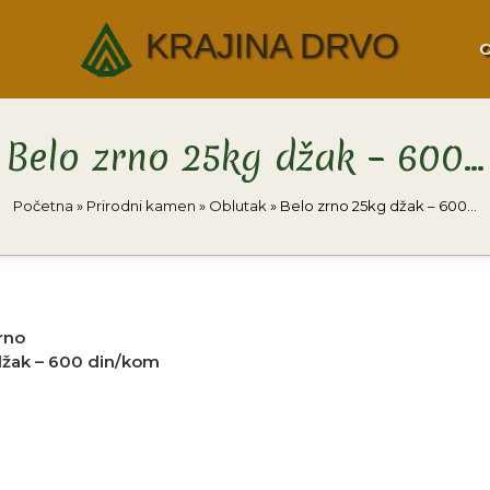
KRAJINA DRVO
Belo zrno 25kg džak – 600…
Početna
»
Prirodni kamen
»
Oblutak
»
Belo zrno 25kg džak – 600…
rno
džak – 600 din/kom