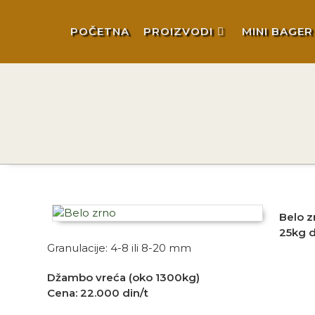
POČETNA
PROIZVODI
MINI BAGER
Belo z
25kg 
Granulacije: 4-8 ili 8-20 mm
Džambo vreća (oko 1300kg)
Cena: 22.000 din/t