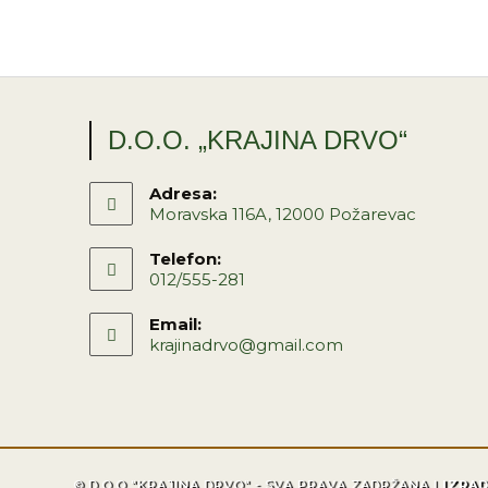
D.O.O. „KRAJINA DRVO“
Adresa:
Moravska 116A, 12000 Požarevac
Telefon:
012/555-281
Email:
krajinadrvo@gmail.com
© D.O.O "KRAJINA DRVO" - SVA PRAVA ZADRŽANA |
IZRA