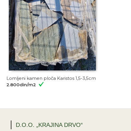
Lomljeni kamen ploča Karistos 1,5-3,5cm
2.800din/m2
D.O.O. „KRAJINA DRVO“