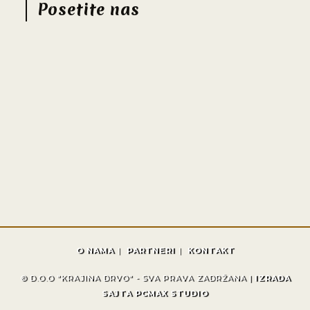
Posetite nas
O NAMA
PARTNERI
KONTAKT
© D.O.O "KRAJINA DRVO" - SVA PRAVA ZADRŽANA |
IZRADA
SAJTA PCMAX STUDIO