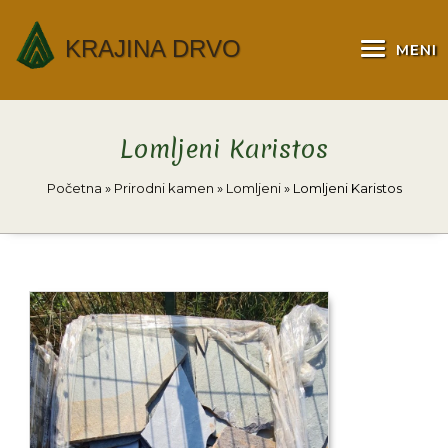
KRAJINA DRVO
MENI
Lomljeni Karistos
Početna
»
Prirodni kamen
»
Lomljeni
»
Lomljeni Karistos