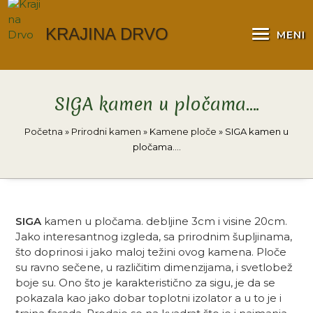
Skip
to
KRAJINA DRVO
MENI
content
SIGA kamen u pločama….
Početna
»
Prirodni kamen
»
Kamene ploče
»
SIGA kamen u
pločama….
SIGA
kamen u pločama. debljine 3cm i visine 20cm.
Jako interesantnog izgleda, sa prirodnim šupljinama,
što doprinosi i jako maloj težini ovog kamena. Ploče
su ravno sečene, u različitim dimenzijama, i svetlobež
boje su. Ono što je karakteristično za sigu, je da se
pokazala kao jako dobar toplotni izolator a u to je i