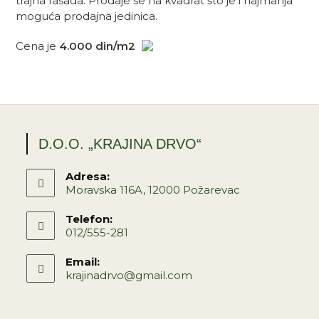
trajna fasada. Prodaje se na kvadrat što je i najmanja
moguća prodajna jedinica.
Cena je
4.000 din/m2
D.O.O. „KRAJINA DRVO“
Adresa:
Moravska 116A, 12000 Požarevac
Opens
Telefon:
in
012/555-281
a
Opens
new
Email:
in
tab
krajinadrvo@gmail.com
Opens
your
in
application
your
application