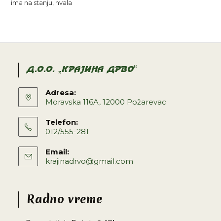
ima na stanju, hvala
D.O.O. „KRAJINA DRVO“
Adresa:
Moravska 116A, 12000 Požarevac
Telefon:
012/555-281
Email:
krajinadrvo@gmail.com
Radno vreme