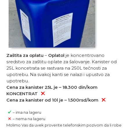
Zaštita za oplatu
–
Oplatol
je koncentrovano
sredstvo za zaštitu oplate za šalovanje. Kanister od
25L koncetrata se rastvara na 250L tečnosti za
upotrebu. Na svakoj kanti se nalazi i upustvo za
upotrebu.
Cena za kanister 25L je – 18.300 din/kom
KONCENTRAT
Cena za kanister od 10l je – 1.500rsd/kom
– ima na lageru
– nema na lageru
Molimo Vas da uvek proverite telefonskim pozivom da li robe