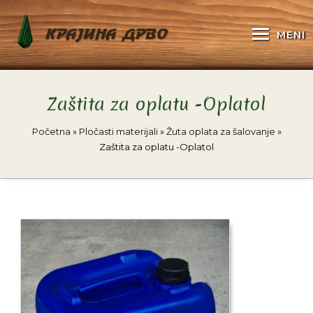
KRAJINA DRVO
MENI
Zaštita za oplatu -Oplatol
Početna
»
Pločasti materijali
»
Žuta oplata za šalovanje
»
Zaštita za oplatu -Oplatol