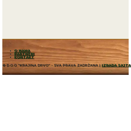
O NAMA
PARTNERI
KONTAKT
© D.O.O "KRAJINA DRVO" - SVA PRAVA ZADRŽANA |
IZRADA SAJTA