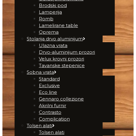
Brodski pod
Lamperija
Romb
Lamelirane table
Oprema
Stolarija drvo aluminijum
Ulazna vrata
Drvo-aluminijum prozori
Velux krovni prozori
Tavanske stepenice
Sobna vrata
Standard
Exclusive
Eco line
Gennaro collezione
Akrilni furnir
Contrasto
Complication
Tolsen alati
Tolsen alati