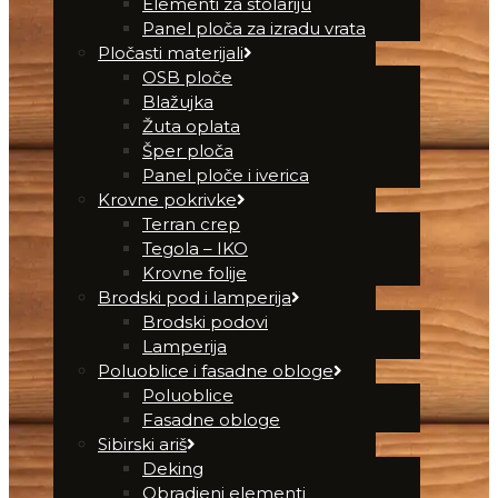
Elementi za stolariju
Panel ploča za izradu vrata
Pločasti materijali
OSB ploče
Blažujka
Žuta oplata
Šper ploča
Panel ploče i iverica
Krovne pokrivke
Terran crep
Tegola – IKO
Krovne folije
Brodski pod i lamperija
Brodski podovi
Lamperija
Poluoblice i fasadne obloge
Poluoblice
Fasadne obloge
Sibirski ariš
Deking
Obradjeni elementi