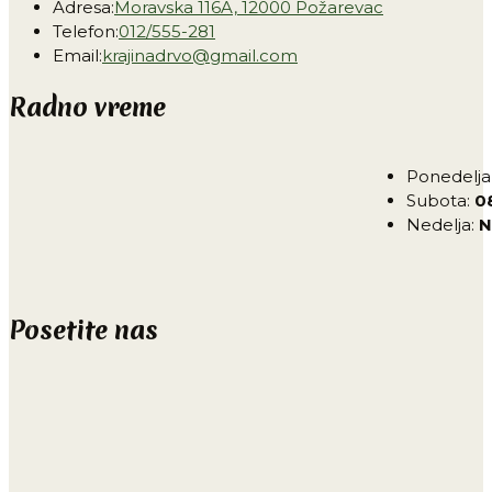
Adresa:
Moravska 116A, 12000 Požarevac
Telefon:
012/555-281
Email:
krajinadrvo@gmail.com
Radno vreme
Ponedelja
Subota:
0
Nedelja:
N
Posetite nas