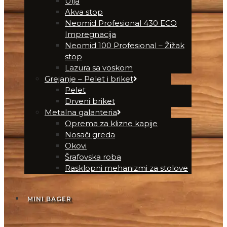
Ulja
Akva stop
Neomid Profesional 430 ECO
Impregnacija
Neomid 100 Profesional – Žižak
stop
Lazura sa voskom
Grejanje – Pelet i briket
Pelet
Drveni briket
Metalna galanteria
Oprema za klizne kapije
Nosači greda
Okovi
Šrafovska roba
Rasklopni mehanizmi za stolove
MINI BAGER