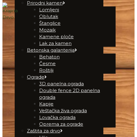
Prirodni kamen
Lomljeni
Oblutak
Štanglice
Mozaik
Kamene ploče
Lak za kamen
Betonska galanterija
Behaton
Česme
Roštilji
Ograde
3D panelna ograda
Double fence 2D panelna
ograda
Kapije
Veštačka živa ograda
Lovačka ograda
Oprema za ograde
Zaštita za drvo