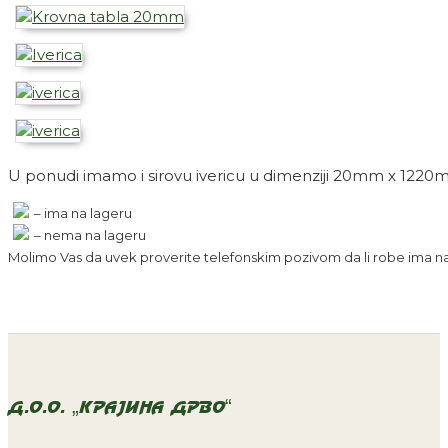
U ponudi imamo i sirovu ivericu u dimenziji 20mm x 122
– ima na lageru
– nema na lageru
Molimo Vas da uvek proverite telefonskim pozivom da li robe ima na 
D.O.O. „KRAJINA DRVO“