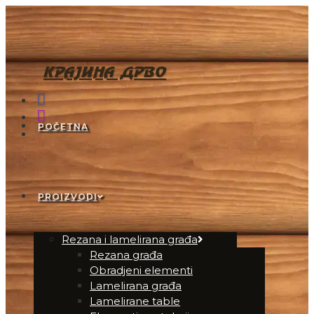
KRAJINA DRVO
POČETNA
PROIZVODI
Rezana i lamelirana građa
Rezana građa
Obradjeni elementi
Lamelirana građa
Lamelirane table