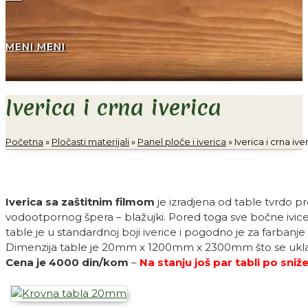
MENI
MENI
Iverica i crna iverica
Početna
»
Pločasti materijali
»
Panel ploče i iverica
»
Iverica i crna ive
Iverica sa zaštitnim filmom
je izradjena od table tvrdo p
vodootpornog špera – blažujki. Pored toga sve bočne ivice 
table je u standardnoj boji iverice i pogodno je za farbanje 
Dimenzija table je 20mm x 1200mm x 2300mm što se ukla
Cena je 4000 din/kom
–
Na stanju još par tabli po sni