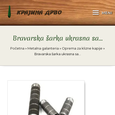
KRAJINA DRVO
MENI
Bravarska šarka ukrasna sa…
Početna
»
Metalna galanteria
»
Oprema za klizne kapije
»
Bravarska šarka ukrasna sa…