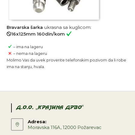
Bravarska šarka
ukrasna sa kuglicom:
16x125mm 160din/kom
– ima na lageru
– nema na lageru
Molimo Vas da uvek proverite telefonskim pozivom da li robe
ima na stanju, hvala.
D.O.O. „KRAJINA DRVO“
Adresa:
Moravska 116A, 12000 Požarevac