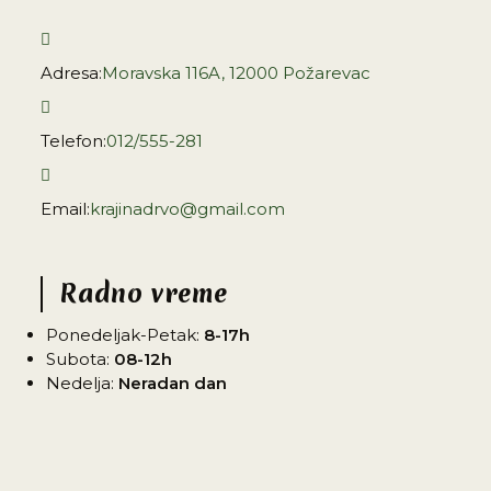
Adresa:
Moravska 116A, 12000 Požarevac
Opens
in
a
Telefon:
012/555-281
Opens
new
in
tab
your
Email:
krajinadrvo@gmail.com
Opens
application
in
your
application
Radno vreme
Ponedeljak-Petak:
8-17h
Subota:
08-12h
Nedelja:
Neradan dan