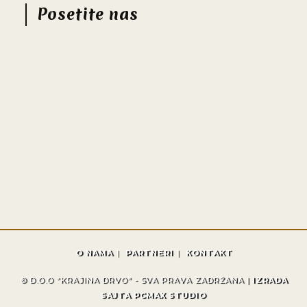
Posetite nas
O NAMA
PARTNERI
KONTAKT
© D.O.O "KRAJINA DRVO" - SVA PRAVA ZADRŽANA |
IZRADA
SAJTA PCMAX STUDIO