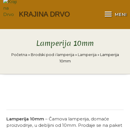
Skip
to
KRAJINA DRVO
MENI
content
Lamperija 10mm
Početna
»
Brodski pod i lamperija
»
Lamperija
»
Lamperija
10mm
Lamperija 10mm
– Čamova lamperija, domaće
proizvodnje, u debljini od 10mm. Prodaje se na paket