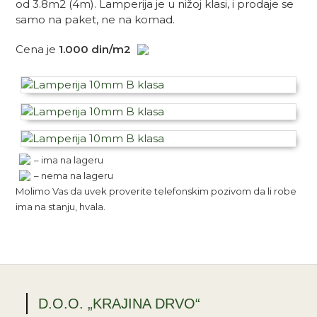
od 3.8m2 (4m). Lamperija je u nižoj klasi, i prodaje se
samo na paket, ne na komad.
Cena je
1.000 din/m2
– ima na lageru
– nema na lageru
Molimo Vas da uvek proverite telefonskim pozivom da li robe
ima na stanju, hvala.
D.O.O. „KRAJINA DRVO“