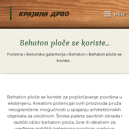
KRAJINA DRVO
MENI
Behaton ploče se koriste…
Početna
»
Betonska galanterija
»
Behaton
»
Behaton ploče se
koriste…
Behaton ploče se koriste za popločavanje površina u
eksterijeru. Kreativni potencijal ovih proizvoda pruža
neograničene mogućnosti u spajanju arhitektonskih
objekata sa okolinom. Široka paleta završnih obrada i
različiti oblici behaton ploča, čine ih idealnim za
uređenje različitih kategorija prostora: parkova,