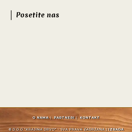
Posetite nas
O NAMA
PARTNERI
KONTAKT
© D.O.O "KRAJINA DRVO" - SVA PRAVA ZADRŽANA |
IZRADA