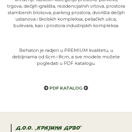
trgova, dečijih igrališta, rezidencijalnih vrtova, prostora
stambenih blokova, parking prostora, dvorišta dečijih
ustanova i školskih kompleksa, pešačkih ulica,
bulevara, kao i prostora industrijskih kompleksa.
Behaton je radjen u PREMIUM kvalitetu, u
debljinama od 6cm i 8cm, a sve modele možete
pogledati u PDF katalogu.
PDF KATALOG
D.O.O. „KRAJINA DRVO“