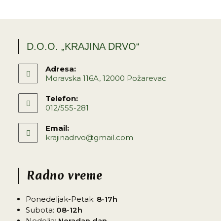
D.O.O. „KRAJINA DRVO“
Adresa:
Moravska 116A, 12000 Požarevac
Telefon:
012/555-281
Email:
krajinadrvo@gmail.com
Radno vreme
Ponedeljak-Petak:
8-17h
Subota:
08-12h
Nedelja:
Neradan dan