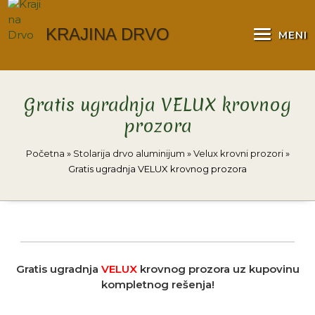
KRAJINA DRVO
MENI
Gratis ugradnja VELUX krovnog
prozora
Početna
»
Stolarija drvo aluminijum
»
Velux krovni prozori
»
Gratis ugradnja VELUX krovnog prozora
Gratis ugradnja
VELUX
krovnog prozora uz kupovinu
kompletnog rešenja!