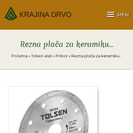
KRAJINA DRVO
MENI
Rezna ploča za keramiku…
Početna
»
Tolsen alati
»
Pribor
»
Rezna ploča za keramiku…