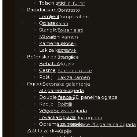
Tolsen alati
Akrilni furnir
Prirodni kamen
Contrasto
Lomljeni
Complication
Oblutak
Tolsen alati
Štanglice
Tolsen alati
Mozaik
Prirodni kamen
Kamene ploče
Lomljeni
Lak za kamen
Oblutak
Betonska galanterija
Štanglice
Behaton
Mozaik
Česme
Kamene ploče
Roštilji
Lak za kamen
Ograde
Betonska galanterija
3D panelna ograda
Behaton
Double fence 2D panelna ograda
Česme
Kapije
Roštilji
Veštačka živa ograda
Ograde
Lovačka ograda
3D panelna ograda
Oprema za ograde
Double fence 2D panelna ograda
Zaštita za drvo
Kapije