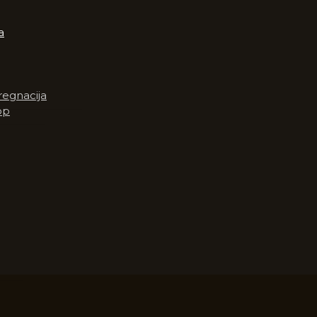
a
egnacija
op