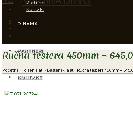
KRAJINA DRVO
Partneri
Kontakt
O NAMA
PARTNERI
Ručna testera 450mm – 645,
Početna
»
Tolsen alati
»
Baštenski alat
»
Ručna testera 450mm – 645,
KONTAKT
Ručna testera 450mm – 645,00 rsd/kom
Ručna testera 550mm – 791,00 rsd/kom
– ima na lageru