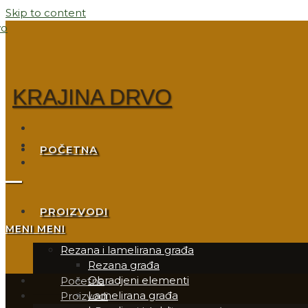
Skip to content
KRAJINA DRVO
POČETNA
PROIZVODI
MENI
MENI
Rezana i lamelirana građa
Rezana građa
Obradjeni elementi
Početna
Lamelirana građa
Proizvodi