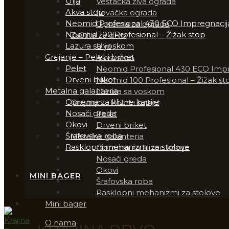
Ulja
Veštačka živa ograda
Akva stop
Lovačka ograda
Neomid Profesional 430 ECO Impregnacij
Oprema za ograde
Neomid 100 Profesional – Žižak stop
Zaštita za drvo
Lazura sa voskom
Ulja
Grejanje – Pelet i briket
Akva stop
Pelet
Neomid Profesional 430 ECO Impr
Drveni briket
Neomid 100 Profesional – Žižak st
Metalna galanteria
Lazura sa voskom
Oprema za klizne kapije
Grejanje – Pelet i briket
Nosači greda
Pelet
Okovi
Drveni briket
Šrafovska roba
Metalna galanteria
Rasklopni mehanizmi za stolove
Oprema za klizne kapije
Nosači greda
Okovi
MINI BAGER
Šrafovska roba
Rasklopni mehanizmi za stolove
Mini bager
O nama