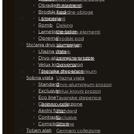
Obradjeni elementi
Poluoblice
Brodski pod
Fasadne obloge
Lamperija
Sibirski ariš
Romb
Deking
Lamelirane table
Obradjeni elementi
Oprema
Brodski pod
Stolarija drvo aluminijum
Lamperija
Ulazna vrata
Romb
Drvo-aluminijum prozori
Lamelirane table
Velux krovni prozori
Oprema
Tavanske stepenice
Stolarija drvo aluminijum
Sobna vrata
Ulazna vrata
Standard
Drvo-aluminijum prozori
Exclusive
Velux krovni prozori
Eco line
Tavanske stepenice
Gennaro collezione
Sobna vrata
Akrilni furnir
Standard
Contrasto
Exclusive
Complication
Eco line
Tolsen alati
Gennaro collezione